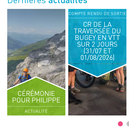
TIE
COMPTE RENDU DE SORTIE
03
04
CR DE LA
OCT. 2026
OCT. 2026
TRAVERSÉE DU
RANDONNÉE PÉDESTRE
BUGEY EN VTT
SUR 2 JOURS
ENTRE ROCHEURE ET LEISSE
(31/07 ET
01/08/2026)
CÉRÉMONIE
POUR PHILIPPE
ACTUALITÉ