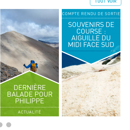
TOUT VOIR
COMPTE RENDU DE SORTIE
14
16
SOUVENIRS DE
AOÛT 2026
AOÛT 2026
COURSE :
AIGUILLE DU
RANDONNÉE ALPINE
MIDI FACE SUD
SÉJOUR CHABLAIS
DERNIÈRE
BALADE POUR
PHILIPPE
ACTUALITÉ
C