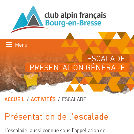
Menu
ESCALADE
PRÉSENTATION GÉNÉRALE
ACCUEIL
ACTIVITÉS
PAGE ACTUELLE :
ESCALADE
escalade
Présentation de l'
L’escalade, aussi connue sous l’appellation de