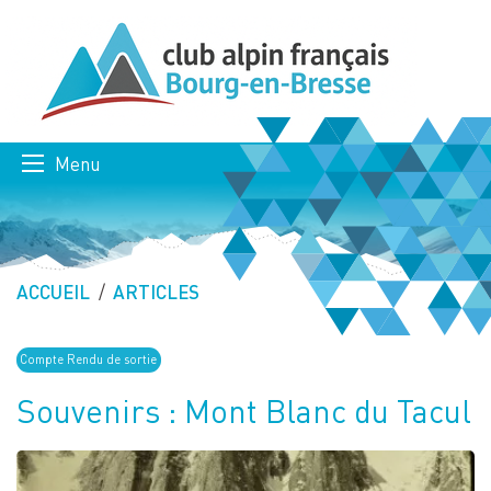
Menu
ACCUEIL
ARTICLES
Compte Rendu de sortie
Souvenirs : Mont Blanc du Tacul