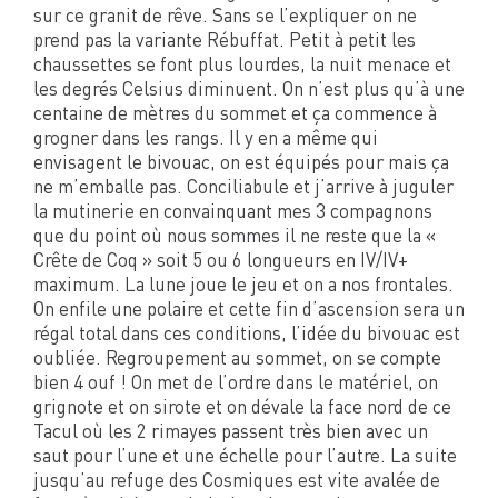
sur ce granit de rêve. Sans se l’expliquer on ne
prend pas la variante Rébuffat. Petit à petit les
chaussettes se font plus lourdes, la nuit menace et
les degrés Celsius diminuent. On n’est plus qu’à une
centaine de mètres du sommet et ça commence à
grogner dans les rangs. Il y en a même qui
envisagent le bivouac, on est équipés pour mais ça
ne m’emballe pas. Conciliabule et j’arrive à juguler
la mutinerie en convainquant mes 3 compagnons
que du point où nous sommes il ne reste que la «
Crête de Coq » soit 5 ou 6 longueurs en IV/IV+
maximum. La lune joue le jeu et on a nos frontales.
On enfile une polaire et cette fin d’ascension sera un
régal total dans ces conditions, l’idée du bivouac est
oubliée. Regroupement au sommet, on se compte
bien 4 ouf ! On met de l’ordre dans le matériel, on
grignote et on sirote et on dévale la face nord de ce
Tacul où les 2 rimayes passent très bien avec un
saut pour l’une et une échelle pour l’autre. La suite
jusqu’au refuge des Cosmiques est vite avalée de