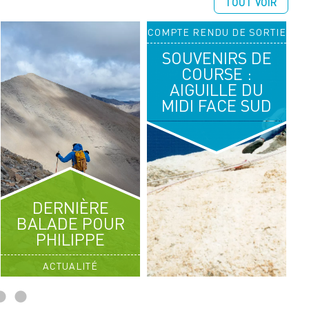
TOUT VOIR
COMPTE RENDU DE SORTIE
14
16
SOUVENIRS DE
AOÛT 2026
AOÛT 2026
COURSE :
AIGUILLE DU
RANDONNÉE ALPINE
MIDI FACE SUD
SÉJOUR CHABLAIS
DERNIÈRE
BALADE POUR
PHILIPPE
ACTUALITÉ
C