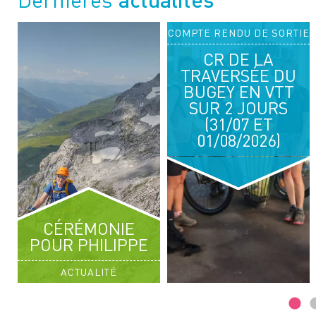
TIE
COMPTE RENDU DE SORTIE
03
04
CR DE LA
OCT. 2026
OCT. 2026
TRAVERSÉE DU
RANDONNÉE PÉDESTRE
BUGEY EN VTT
SUR 2 JOURS
ENTRE ROCHEURE ET LEISSE
(31/07 ET
01/08/2026)
CÉRÉMONIE
POUR PHILIPPE
ACTUALITÉ