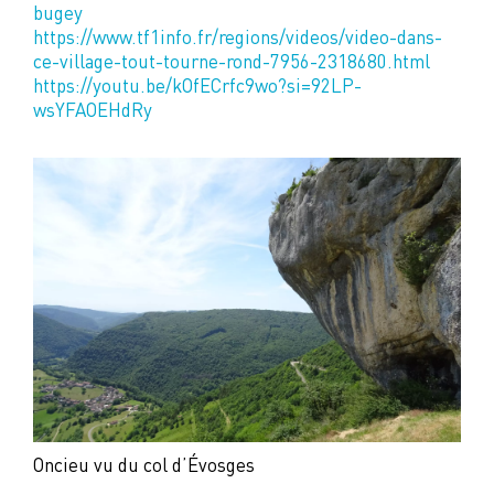
bugey
https://www.tf1info.fr/regions/videos/video-dans-
ce-village-tout-tourne-rond-7956-2318680.html
https://youtu.be/kOfECrfc9wo?si=92LP-
wsYFAOEHdRy
Oncieu vu du col d’Évosges