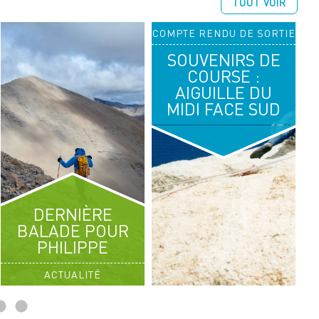
TOUT VOIR
COMPTE RENDU DE SORTIE
14
16
SOUVENIRS DE
AOÛT 2026
AOÛT 2026
COURSE :
AIGUILLE DU
RANDONNÉE ALPINE
MIDI FACE SUD
SÉJOUR CHABLAIS
DERNIÈRE
BALADE POUR
PHILIPPE
ACTUALITÉ
C