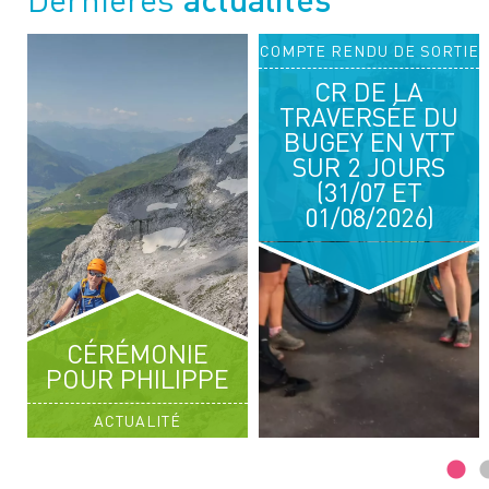
TIE
COMPTE RENDU DE SORTIE
03
04
CR DE LA
OCT. 2026
OCT. 2026
TRAVERSÉE DU
RANDONNÉE PÉDESTRE
BUGEY EN VTT
SUR 2 JOURS
ENTRE ROCHEURE ET LEISSE
(31/07 ET
01/08/2026)
CÉRÉMONIE
POUR PHILIPPE
ACTUALITÉ