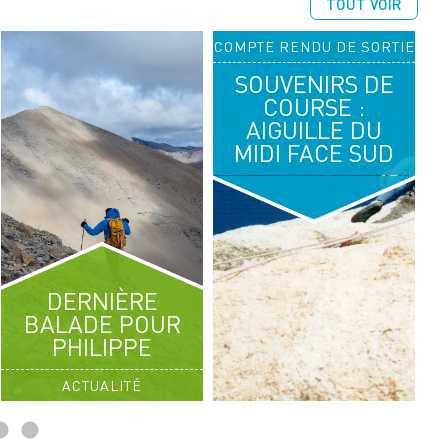
TOUT VOIR
COMPTE RENDU DE SORTIE
14
16
SOUVENIRS DE
AOÛT 2026
AOÛT 2026
COURSE :
AIGUILLE DU
RANDONNÉE ALPINE
MIDI FACE SUD
SÉJOUR CHABLAIS
DERNIÈRE
BALADE POUR
PHILIPPE
ACTUALITÉ
C