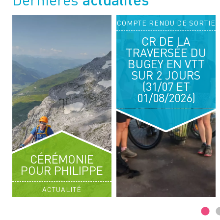
TIE
COMPTE RENDU DE SORTIE
03
04
CR DE LA
OCT. 2026
OCT. 2026
TRAVERSÉE DU
RANDONNÉE PÉDESTRE
BUGEY EN VTT
SUR 2 JOURS
ENTRE ROCHEURE ET LEISSE
(31/07 ET
01/08/2026)
CÉRÉMONIE
POUR PHILIPPE
ACTUALITÉ