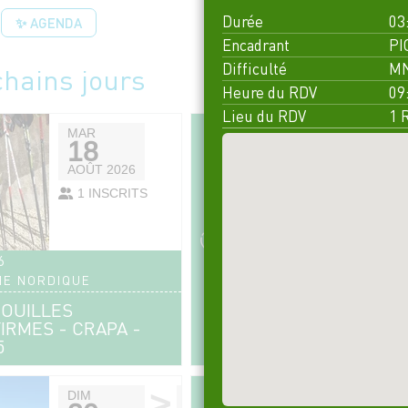
Durée
03
✨ AGENDA
Encadrant
PI
Difficulté
MN
chains jours
Heure du RDV
09
Lieu du RDV
1 
MAR
SAM
18
22
AOÛT 2026
AOÛT 2
1 INSCRITS
COMP
6
n°16747
E NORDIQUE
RANDONNÉE PÉDESTR
OUILLES
LE MONT BLANC D
IRMES - CRAPA -
5
>
DIM
JEU
DIM