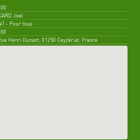
:00
CARD Joel
1 - Pour tous
:00
ÉVÉNEMENTS CLUB
Rue Henri Dunant, 01250 Ceyzériat, France
>
LUN
24
📌 AGENDA 2026 📌
026
AOÛT 2026
LET
👑
Galette des Rois
: jeudi 8 janvier
🧗
Fête de la Grimpe
: vendredi 24
E
avril
ES DAMES
🪢
Ecole de rocher
: vendredi 29 mai
🧺
Pique-Nique Grange du Pin
: 19 juin
>
JEU