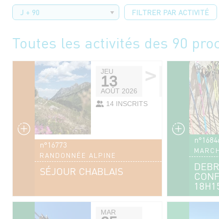
FILTRER PAR ACTIVITÉ
Toutes les activités des 90 pro
>
JEU
SAM
13
15
AOÛT 2026
AOÛT 2026
14 INSCRITS
n°1684
n°16773
MARCH
RANDONNÉE ALPINE
DEBR
SÉJOUR CHABLAIS
CONF
18H1
MAR