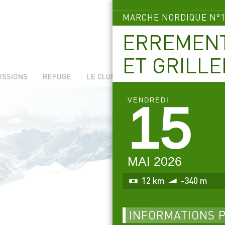
MARCHE NORDIQUE N°1
ERREMENT
ET GRILLE
ADHÉSION
ISSIONS
REFUGE
LE CLUB
VENDREDI
15
MAI 2026
12 km
-340 m
INFORMATIONS 