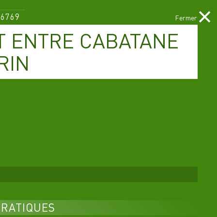
×
6769
SE CONNECTER / CRÉER UN COMPTE
 ENTRE CABATANE
RIN
LE PROGRAMME
DES SORTIES
PRATIQUES