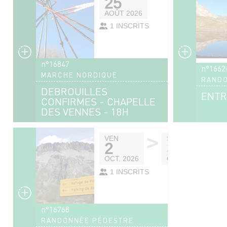
25
AOÛT 2026
1 INSCRITS
n°16847
n°1662
MARCHE NORDIQUE
RANDO
DEBROUILLES
ENTR
CONFIRMES - CHAPELLE
DES VENNES - 18H
>
VEN
SAM
2
3
OCT. 2026
OCT. 2026
1 INSCRITS
n°16768
RANDONNÉE PÉDESTRE