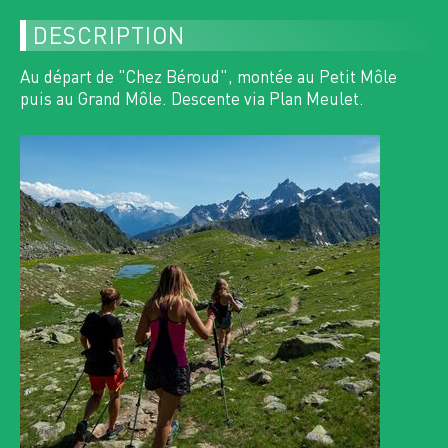
DESCRIPTION
>
SAM
LUN
22
24
Au départ de "Chez Béroud", montée au Petit Môle
AOÛT 2026
AOÛT 2026
puis au Grand Môle. Descente via Plan Meulet.
COMPLET
n°16747
RANDONNÉE PÉDESTRE
LE MONT BLANC DES DAMES
MAR
25
AOÛT 2026
1 INSCRITS
n°16847