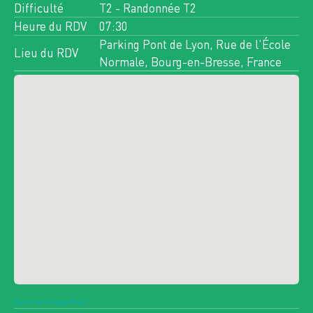
Difficulté
T2 - Randonnée T2
Toutes les activités des 90
Heure du RDV
07:30
Parking Pont de Lyon, Rue de l'École
prochains jours
Lieu du RDV
Normale, Bourg-en-Bresse, France
JEU
13
AOÛT 2026
11 INSCRITS
n°16848
RANDONNÉE PÉDESTRE
LES CRÊTS DEPUIS MENTHIÈRES
>
JEU
SAM
13
15
Ouvrir dans Google Maps
AOÛT 2026
AOÛT 2026