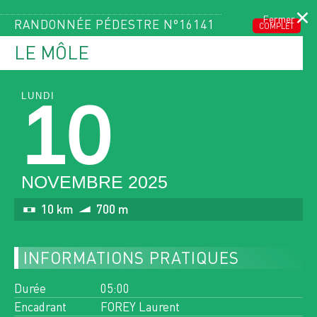
×
RANDONNÉE PÉDESTRE N°16141
COMPLET
LE MÔLE
LUNDI
10
Menu
LE PROGRAMME
DES SORTIES
NOVEMBRE 2025
10 km
700 m
ACCUEIL
PAGE ACTUELLE :
PROGRAMME DES SORTIES
INFORMATIONS PRATIQUES
Durée
05:00
FILTRER PAR ACTIVITÉ
✨ AGENDA
Encadrant
FOREY Laurent