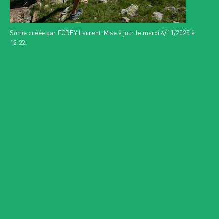
MARCHE NORDIQUE
DEBROUILLES CONFIRMES - CHAPELLE
Sortie créée par FOREY Laurent. Mise à jour le mardi 4/11/2025 à
DES VENNES - 18H
12:22.
>
DIM
JEU
30
3
AOÛT 2026
SEPT. 2026
COMPLET
n°16624
RANDONNÉE PÉDESTRE
ENTRE CAPCIR ET CERDAGNE
>
DIM
JEU
6
10
SEPT. 2026
SEPT. 2026